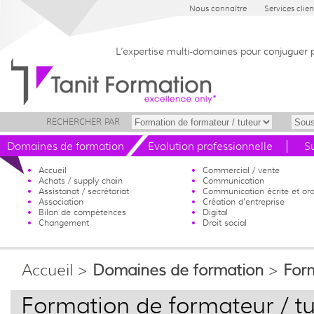
Nous connaître
Services clien
L’expertise multi-domaines pour conjuguer 
RECHERCHER PAR
Domaines de formation
Evolution professionnelle
S
Accueil
Commercial / vente
Achats / supply chain
Communication
Assistanat / secrétariat
Communication écrite et ora
Association
Création d'entreprise
Bilan de compétences
Digital
Changement
Droit social
Accueil
>
Domaines de formation
>
Form
Formation de formateur / t