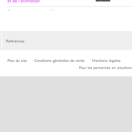
et de l'animation
Construire des dispositifs de
>
2 jours
-
formation pertinents
Créer et gérer la dynamique de
>
2 jours
-
groupe en formation
Références :
Plan du site
Conditions générales de vente
Mentions légales
Pour les personnes en situation