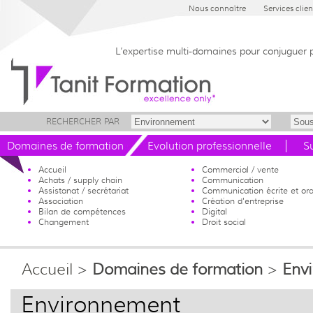
Nous connaître
Services clien
L’expertise multi-domaines pour conjuguer 
RECHERCHER PAR
Domaines de formation
Evolution professionnelle
S
Accueil
Commercial / vente
Achats / supply chain
Communication
Assistanat / secrétariat
Communication écrite et ora
Association
Création d'entreprise
Bilan de compétences
Digital
Changement
Droit social
Accueil
>
Domaines de formation
>
Env
Environnement