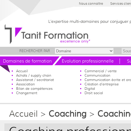
Nous connaître
Services clien
L’expertise multi-domaines pour conjuguer 
RECHERCHER PAR
Domaines de formation
Evolution professionnelle
S
Accueil
Commercial / vente
Achats / supply chain
Communication
Assistanat / secrétariat
Communication écrite et ora
Association
Création d'entreprise
Bilan de compétences
Digital
Changement
Droit social
Accueil
>
Coaching
>
Coachin