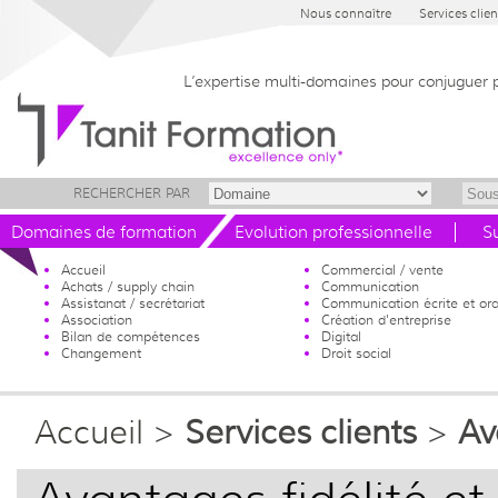
Nous connaître
Services clien
L’expertise multi-domaines pour conjuguer 
RECHERCHER PAR
Domaines de formation
Evolution professionnelle
S
Accueil
Commercial / vente
Achats / supply chain
Communication
Assistanat / secrétariat
Communication écrite et ora
Association
Création d'entreprise
Bilan de compétences
Digital
Changement
Droit social
Accueil
>
Services clients
>
Av