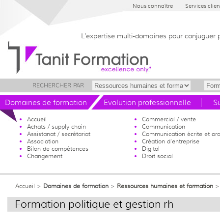
Nous connaître
Services clien
L’expertise multi-domaines pour conjuguer 
RECHERCHER PAR
Domaines de formation
Evolution professionnelle
S
Accueil
Commercial / vente
Achats / supply chain
Communication
Assistanat / secrétariat
Communication écrite et ora
Association
Création d'entreprise
Bilan de compétences
Digital
Changement
Droit social
Accueil
>
Domaines de formation
>
Ressources humaines et formation
Formation politique et gestion rh