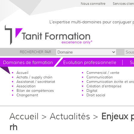
Nous connaître
Services clien
L’expertise multi-domaines pour conjuguer 
RECHERCHER PAR
Domaines de formation
Evolution professionnelle
S
Accueil
Commercial / vente
Achats / supply chain
Communication
Assistanat / secrétariat
Communication écrite et ora
Association
Création d'entreprise
Bilan de compétences
Digital
Changement
Droit social
Accueil
> Actualités >
Enjeux p
rh