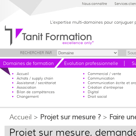
Nous connaître
Services clien
L’expertise multi-domaines pour conjuguer 
RECHERCHER PAR
Domaines de formation
Evolution professionnelle
S
Accueil
Commercial / vente
Achats / supply chain
Communication
Assistanat / secrétariat
Communication écrite et ora
Association
Création d'entreprise
Bilan de compétences
Digital
Changement
Droit social
Accueil
>
Projet sur mesure ?
>
Faire un
Projet sur mesure, demande