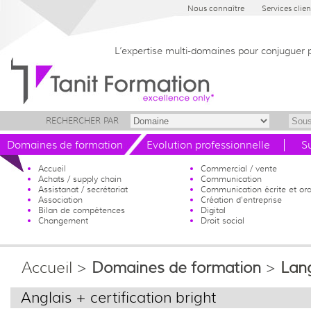
Nous connaître
Services clien
L’expertise multi-domaines pour conjuguer 
RECHERCHER PAR
Domaines de formation
Evolution professionnelle
S
Accueil
Commercial / vente
Achats / supply chain
Communication
Assistanat / secrétariat
Communication écrite et ora
Association
Création d'entreprise
Bilan de compétences
Digital
Changement
Droit social
Accueil
>
Domaines de formation
>
Lan
Anglais + certification bright