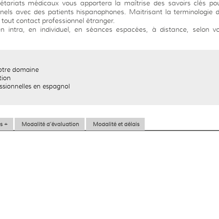
étariats médicaux vous apportera la maîtrise des savoirs clés po
els avec des patients hispanophones. Maitrisant la terminologie 
 tout contact professionnel étranger.
n intra, en individuel, en séances espacées, à distance, selon v
votre domaine
tion
essionnelles en espagnol
s +
Modalité d’évaluation
Modalité et délais