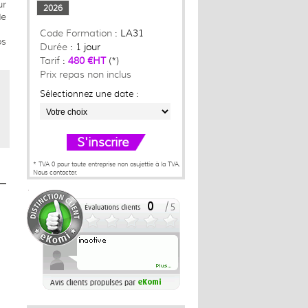
ur
2026
de
Code Formation
: LA31
os
Durée
: 1 jour
Tarif
:
480 €HT
(*)
Prix repas non inclus
Sélectionnez une date :
S'inscrire
* TVA 0 pour toute entreprise non asujettie à la TVA.
Nous contacter.