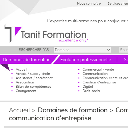
Nous connaître
Services clien
L’expertise multi-domaines pour conjuguer 
RECHERCHER PAR
Domaines de formation
Evolution professionnelle
S
Accueil
Commercial / vente
Achats / supply chain
Communication
Assistanat / secrétariat
Communication écrite et ora
Association
Création d'entreprise
Bilan de compétences
Digital
Changement
Droit social
Accueil
>
Domaines de formation
>
Com
communication d'entreprise