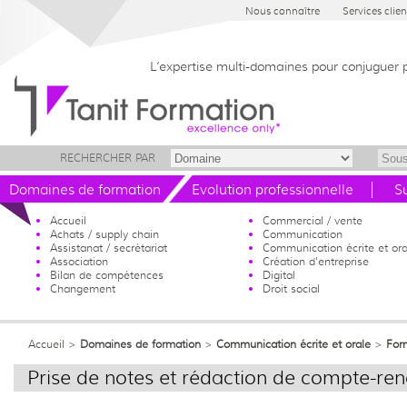
Nous connaître
Services clien
L’expertise multi-domaines pour conjuguer 
RECHERCHER PAR
Domaines de formation
Evolution professionnelle
S
Accueil
Commercial / vente
Achats / supply chain
Communication
Assistanat / secrétariat
Communication écrite et ora
Association
Création d'entreprise
Bilan de compétences
Digital
Changement
Droit social
Accueil
>
Domaines de formation
>
Communication écrite et orale
>
For
Prise de notes et rédaction de compte-re