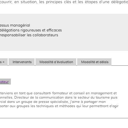
uvrir, en situation, les principes clés et les étapes d'une délégati
cessus managérial
élégations rigoureuses et efficaces
responsabiliser les collaborateurs
s +
Intervenants
Modalité d’évaluation
Modalité et délais
mateur
interviens en tant que consultant- formateur et conseil en management et
ionnelles. Directeur de la communication dans le secteur du tourisme puis
cial dans un groupe de presse spécialisée, j'aime à partager mon
porter aux groupes les techniques et méthodes qui leur permettront d'agir