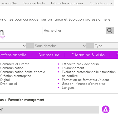
s connaître
Services clients
Informations pratiques
Contactez-nous
domaines pour conjuguer performance et évolution professionnelle
professionnelle
Sur-mesure
E-learning & Visio
Commercial / vente
Efficacité pro / dev perso
Communication
Environnement
Communication écrite et orale
Evolution professionnelle / transition
Création d'entreprise
de carrière
Digital
Formation de formateur / tuteur
Droit social
Gestion - finance d'entreprise
Langues
ion
>
Formation management
er