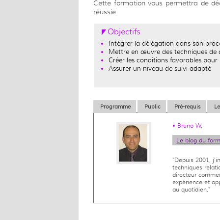
Cette formation vous permettra de déco
réussie.
Objectifs
Intégrer la délégation dans son pro
Mettre en œuvre des techniques de d
Créer les conditions favorables pour 
Assurer un niveau de suivi adapté
Programme
Public
Pré-requis
Le
•
Bruno W.
Le blog du for
"Depuis 2001, j'
techniques relat
directeur commer
expérience et ap
au quotidien."