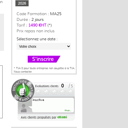
on
2026
Code Formation
: MA25
Durée
: 2 jours
Tarif
:
1490 €HT
(*)
Prix repas non inclus
Sélectionnez une date :
S'inscrire
* TVA 0 pour toute entreprise non asujettie à la TVA.
Nous contacter.