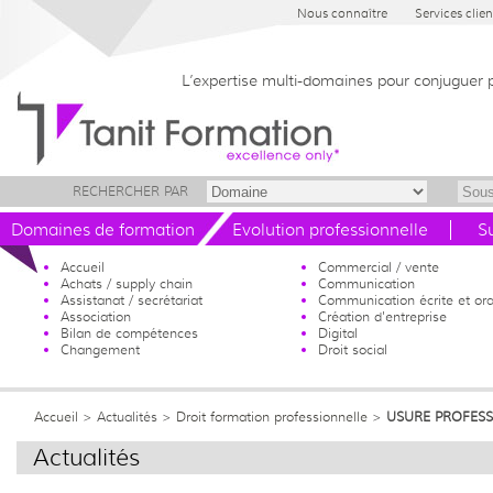
Nous connaître
Services clien
L’expertise multi-domaines pour conjuguer 
RECHERCHER PAR
Domaines de formation
Evolution professionnelle
S
Accueil
Commercial / vente
Achats / supply chain
Communication
Assistanat / secrétariat
Communication écrite et ora
Association
Création d'entreprise
Bilan de compétences
Digital
Changement
Droit social
Accueil
> Actualités >
Droit formation professionnelle
>
USURE PROFESS
Actualités