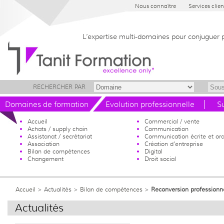
Nous connaître
Services clien
L’expertise multi-domaines pour conjuguer 
RECHERCHER PAR
Domaines de formation
Evolution professionnelle
S
Accueil
Commercial / vente
Achats / supply chain
Communication
Assistanat / secrétariat
Communication écrite et ora
Association
Création d'entreprise
Bilan de compétences
Digital
Changement
Droit social
Accueil
> Actualités >
Bilan de compétences
>
Reconversion professionne
Actualités